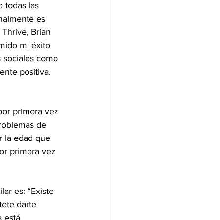
 todas las 
nalmente es 
 Thrive, Brian 
mido mi éxito 
s sociales como 
nte positiva. 
por primera vez 
problemas de 
r la edad que 
or primera vez 
ar es: “Existe 
tete darte 
 está 