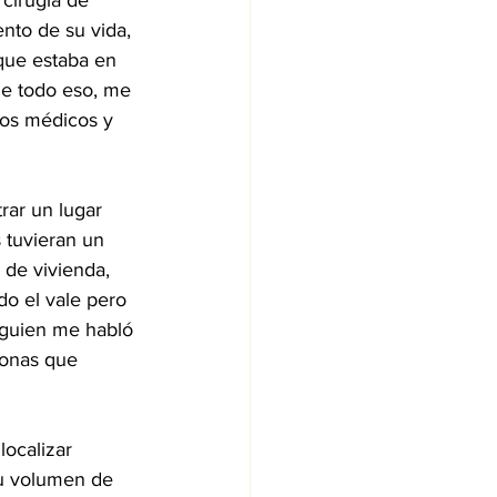
 cirugía de 
nto de su vida, 
que estaba en 
de todo eso, me 
los médicos y 
rar un lugar 
 tuvieran un 
 de vivienda, 
o el vale pero 
lguien me habló 
sonas que 
localizar 
su volumen de 