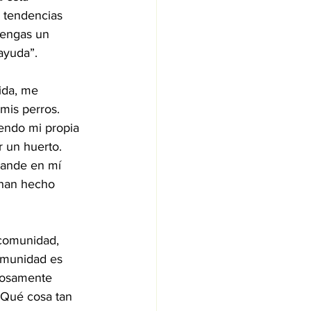
 tendencias 
tengas un 
ayuda”.
ida, me 
mis perros. 
endo mi propia 
 un huerto. 
rande en mí 
 han hecho 
 comunidad, 
omunidad es 
losamente 
 Qué cosa tan 