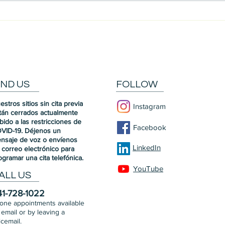
Destacado del equipo: Christi
Cono
Luci
IND US
FOLLOW
estros sitios sin cita previa
Instagram
tán cerrados actualmente
bido a las restricciones de
Facebook
VID-19. Déjenos un
nsaje de voz o envíenos
LinkedIn
 correo electrónico para
ogramar una cita telefónica.
YouTube
ALL US
41-728-1022
one appointments available
 email or by leaving a
icemail.