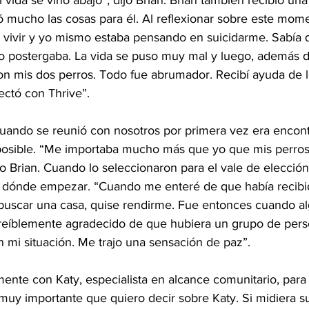
 vida se vino abajo”, dijo Brian. Brian también recibió una
mucho las cosas para él. Al reflexionar sobre este mome
ía vivir y yo mismo estaba pensando en suicidarme. Sabía 
 lo postergaba. La vida se puso muy mal y luego, además 
on mis dos perros. Todo fue abrumador. Recibí ayuda de 
ctó con Thrive”.
cuando se reunió con nosotros por primera vez era encont
 posible. “Me importaba mucho más que yo que mis perros
ijo Brian. Cuando lo seleccionaron para el vale de elección
r dónde empezar. “Cuando me enteré de que había recibid
buscar una casa, quise rendirme. Fue entonces cuando a
creíblemente agradecido de que hubiera un grupo de per
 mi situación. Me trajo una sensación de paz”.
mente con Katy, especialista en alcance comunitario, para 
 muy importante que quiero decir sobre Katy. Si midiera 