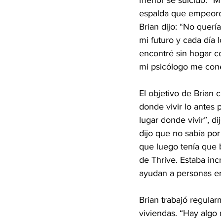
menor se suicidó. “Mi
espalda que empeoró 
Brian dijo: “No quer
mi futuro y cada día
encontré sin hogar c
mi psicólogo me cone
El objetivo de Brian 
donde vivir lo antes
lugar donde vivir”, d
dijo que no sabía po
que luego tenía que 
de Thrive. Estaba in
ayudan a personas en
Brian trabajó regular
viviendas. “Hay algo