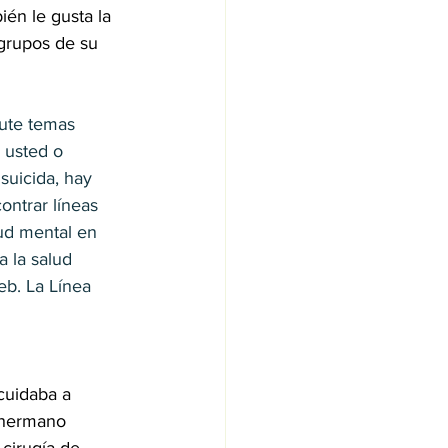
én le gusta la 
 grupos de su 
cute temas 
i usted o 
suicida, hay 
ntrar líneas 
ud mental en 
 la salud 
eb. La Línea 
                     
cuidaba a 
 hermano 