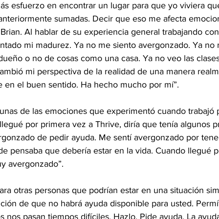
ás esfuerzo en encontrar un lugar para que yo viviera que
 anteriormente sumadas. Decir que eso me afecta emocio
 Brian. Al hablar de su experiencia general trabajando con
entado mi madurez. Ya no me siento avergonzado. Ya no 
 dueño o no de cosas como una casa. Ya no veo las clase
cambió mi perspectiva de la realidad de una manera realme
 en el buen sentido. Ha hecho mucho por mí”.
gunas de las emociones que experimentó cuando trabajó 
llegué por primera vez a Thrive, diría que tenía algunos 
ergonzado de pedir ayuda. Me sentí avergonzado por tene
de pensaba que debería estar en la vida. Cuando llegué p
uy avergonzado”.
ara otras personas que podrían estar en una situación simil
ición de que no habrá ayuda disponible para usted. Permí
 nos pasan tiempos difíciles. Hazlo. Pide ayuda. La ayuda