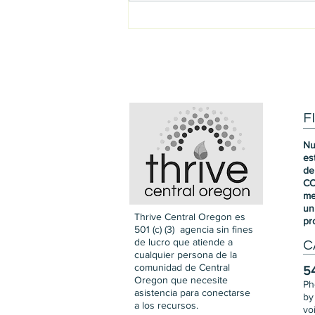
Destacado del equipo: Alex
F
Nu
es
de
CO
me
un
Thrive Central Oregon es
pr
501 (c) (3) agencia sin fines
de lucro que atiende a
C
cualquier persona de la
comunidad de Central
5
Oregon que necesite
Ph
asistencia para conectarse
by
a los recursos.
vo