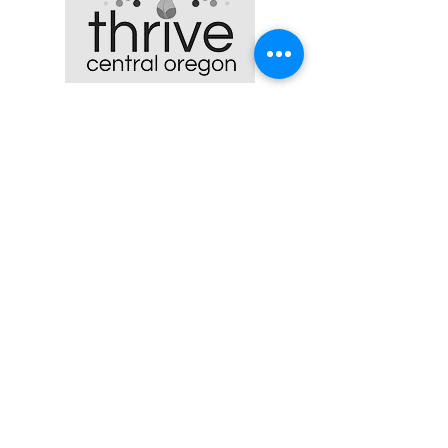
Thrive Central Oregon es
501 (c) (3) agencia sin
fines de lucro que atiende
a cualquier persona de la
comunidad de Central
Oregon que necesite
asistencia para conectarse
a los recursos.
FIND US
Nuestros sitios sin cita previa
están cerrados actualmente
debido a las restricciones de
COVID-19. Déjenos un
mensaje de voz o envíenos
un correo electrónico para
programar una cita
telefónica.