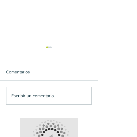
Comentarios
Destacado del equipo:
Conoce nuestra
Escribir un comentario...
Christi
comunidad: Luci