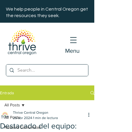
We help people in Central Oregon get
the resources they seek.
Menu
Entrada
All Posts
Thrive Central Oregon
All Posts
25 abr 2024
1 min de lectura
Destacado del equipo:
Nuestra Comunidad