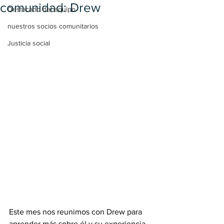
comunidad: Drew
Destacado del equipo
nuestros socios comunitarios
Justicia social
Este mes nos reunimos con Drew para 
aprender más sobre él y su experiencia 