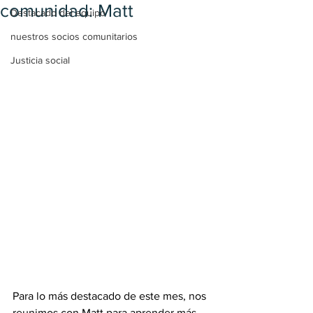
comunidad: Matt
Destacado del equipo
nuestros socios comunitarios
Justicia social
Para lo más destacado de este mes, nos 
reunimos con Matt para aprender más 