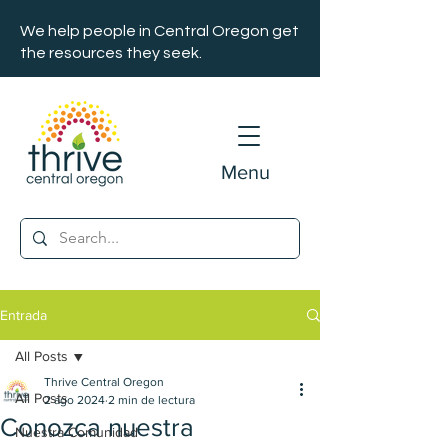
We help people in Central Oregon get
the resources they seek.
Menu
Entrada
All Posts
Thrive Central Oregon
All Posts
2 ago 2024
2 min de lectura
Conozca nuestra
Nuestra Comunidad