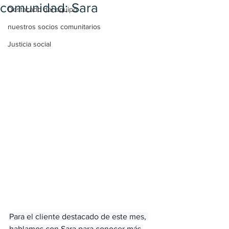
comunidad: Sara
Destacado del equipo
nuestros socios comunitarios
Justicia social
Para el cliente destacado de este mes, 
hablamos con Sara para conocer más 