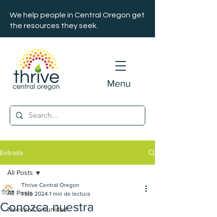
We help people in Central Oregon get
the resources they seek.
Menu
Entrada
All Posts
Thrive Central Oregon
All Posts
1 feb 2024
1 min de lectura
Conozca nuestra
Nuestra Comunidad