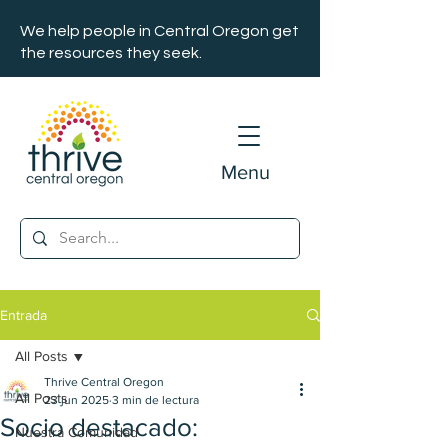
We help people in Central Oregon get
the resources they seek.
Menu
Entrada
All Posts
Thrive Central Oregon
All Posts
23 jun 2025
3 min de lectura
Socio destacado:
Nuestra Comunidad