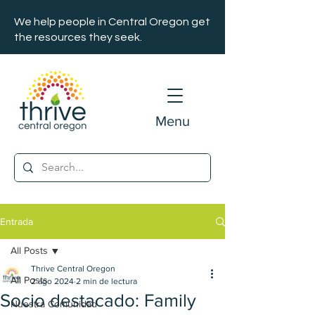
We help people in Central Oregon get
the resources they seek.
Menu
Entrada
All Posts
Thrive Central Oregon
All Posts
2 ago 2024
2 min de lectura
Socio destacado: Family
Nuestra Comunidad