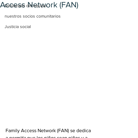
Access Network (FAN)
Destacado del equipo
nuestros socios comunitarios
Justicia social
Family Access Network (FAN) se dedica 
a permitir que los niños sean niños y a 