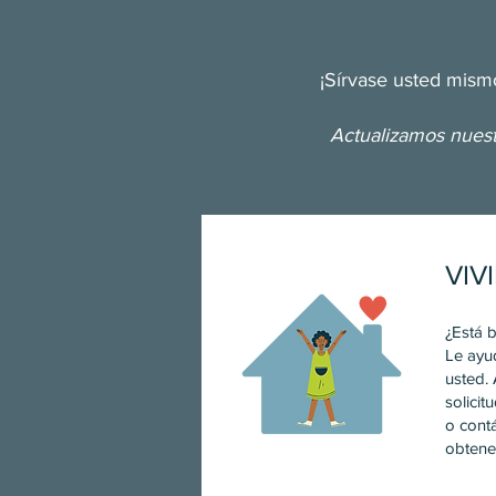
¡Sírvase usted mismo
Actualizamos nuest
VIV
¿Está 
Le ayu
usted.
solicit
o cont
obtene