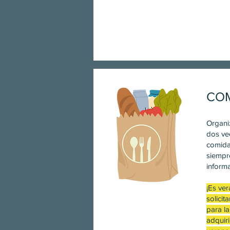
CO
Organi
dos ve
comida
siempr
informa
¡Es ver
solicit
para l
adquiri