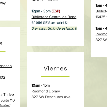
Way
1pm -
12pm - 3pm
(ESP)
Biblio
Biblioteca Central de Bend
16425 1
61956 SE Santorini St.
1pm - 
3.er piso, Sala de estudio 6
Redmon
827 SW
s
condado
Viernes
 102
10am - 1pm
Redmond Library
na Thrive
827 SW Deschutes Ave.
Suite 110
detalles*