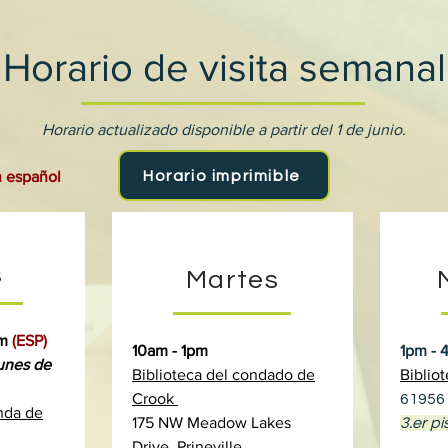
Horario de visita semanal
Horario actualizado disponible a partir del 1 de junio.
Horario imprimible
n español
s
Martes
pm
(ESP)
10am - 1pm
1pm - 
lunes de
Biblioteca del condado de
Biblio
Crook
61956 
nda de
175 NW Meadow Lakes
3.er pi
Drive, Prineville