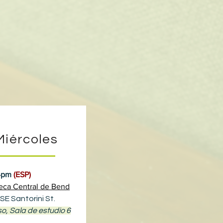
Miércoles
4pm
(ESP)
teca Central de Bend
SE Santorini St.
so, Sala de estudio 6