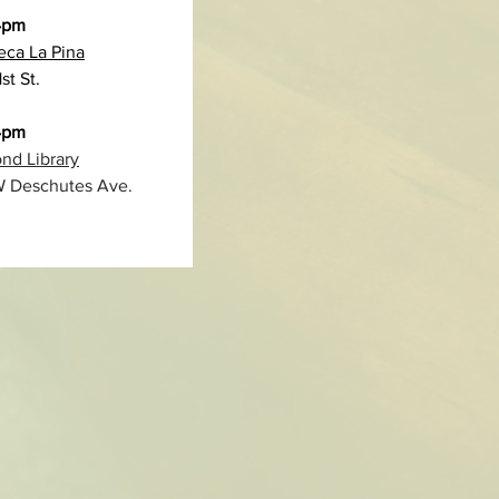
 4pm
teca La Pina
st St.
4pm
d Library
 Deschutes Ave.