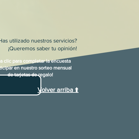
Has utilizado nuestros servicios?
¡Queremos saber tu opinión!
a clic para completar la encuesta
ticipar en nuestro sorteo mensual
de tarjetas de regalo!
Volver arriba ⬆️