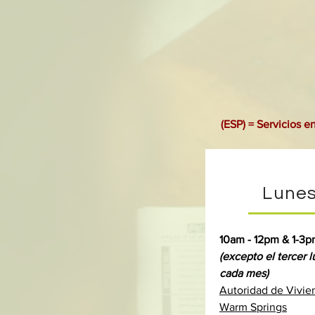
(ESP) = Servicios e
Lune
10am - 12pm & 1-3
(excepto el tercer 
cada mes)
Autoridad de Vivie
Warm Springs