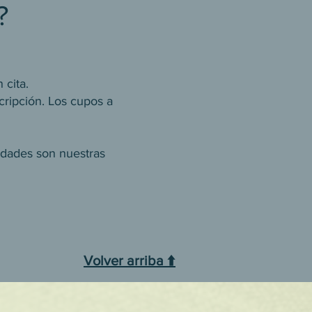
?
 cita.
cripción. Los cupos a
ridades son nuestras
Volver arriba ⬆️