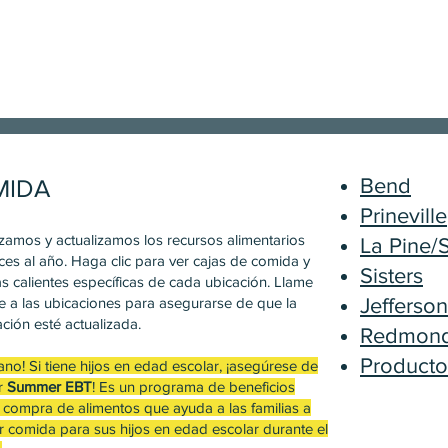
MIDA
Bend
Prineville
zamos y actualizamos los recursos alimentarios
La Pine/
ces al año. Haga clic para ver cajas de comida y
Sisters
s calientes específicas de cada ubicación. Llame
e a las ubicaciones para asegurarse de que la
Jefferso
ción esté actualizada.
Redmond
Producto
ano! Si tiene hijos en edad escolar, ¡asegúrese de
ar
Summer EBT
! Es un programa de beneficios
a compra de alimentos que ayuda a las familias a
r comida para sus hijos en edad escolar durante el