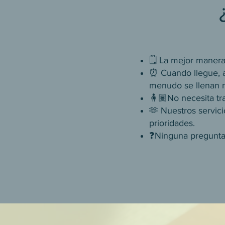
🗒️ La mejor manera
⏰ Cuando llegue, a
menudo se llenan r
🧍🏽No necesita tr
🫶 Nuestros servici
prioridades.
❓Ninguna pregunta