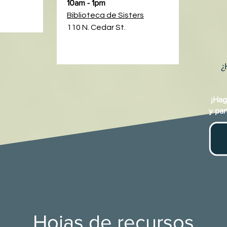
10am - 1pm
Biblioteca de Sisters
110 N. Cedar St.
¿
¡Hag
y par
Hojas de recursos