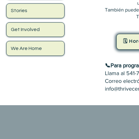
También puede l
Stories
T
Get Involved
🗓️ Ho
We Are Home
📞Para progra
Llama al 541-
Correo electr
info@thrivece